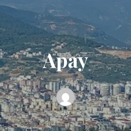
Арау
SNK