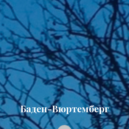
Баден-Вюртемберг