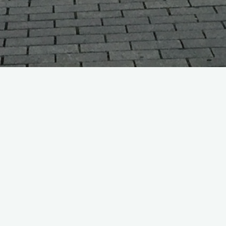
Галерея не выбрана или была удалена.
Германия: В ритме земли и времени
Этот фотоальбом — визуальное путешествие по сердцу Европы, где
каждый регион Германии — как отдельная нота в сложной и
глубокой симфонии истории, культуры и природы.
Гессен
— зелёное сердце Германии. Здесь сосновые леса и